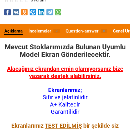
Açıklama
İncelemeler
Question-answer
Genel Ür
0
0
Mevcut Stoklarımızda Bulunan Uyumlu
Model
Ekran Gönderilecektir.
Alacağınız ekrandan emin olamıyorsanız bize
yazarak destek alabilirsiniz.
Ekranlarımız;
Sıfır ve jelatinlidir
A+ Kalitedir
Garantilidir
Ekranlarımız
TEST EDİLMİŞ
bir şekilde siz