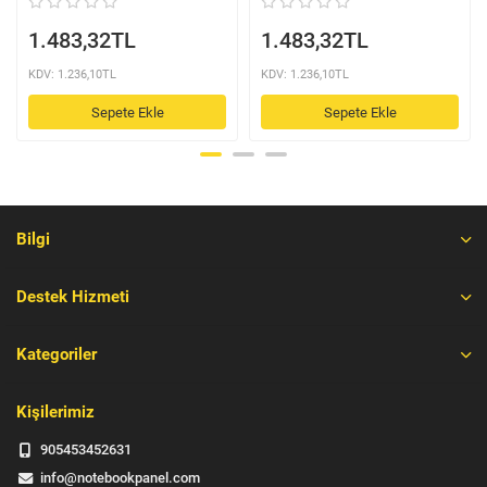
1.483,32TL
1.483,32TL
KDV: 1.236,10TL
KDV: 1.236,10TL
Sepete Ekle
Sepete Ekle
Bilgi
Destek Hizmeti
Kategoriler
Kişilerimiz
905453452631
info@notebookpanel.com