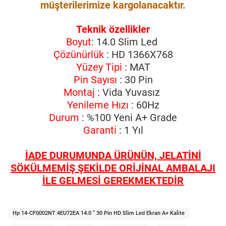
müşterilerimize kargolanacaktır.
Teknik özellikler
Boyut
: 14.0 Slim Led
Çözünürlük
: HD 1366X768
Yüzey Tipi
: MAT
Pin Sayısı
: 30 Pin
Montaj
: Vida Yuvasız
Yenileme Hızı
: 60Hz
Durum
: %100 Yeni A+ Grade
Garanti
: 1 Yıl
İADE DURUMUNDA ÜRÜNÜN, JELATİNİ
SÖKÜLMEMİŞ ŞEKİLDE ORİJİNAL AMBALAJI
İLE GELMESİ GEREKMEKTEDİR
Hp 14-CF0002NT 4EU72EA 14.0 '' 30 Pin HD Slim Led Ekran A+ Kalite