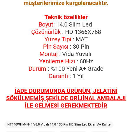
müşterilerimize kargolanacaktır.
Teknik özellikler
Boyut
: 14.0 Slim Led
Çözünürlük
: HD 1366X768
Yüzey Tipi
: MAT
Pin Sayısı
: 30 Pin
Montaj
: Vida Yuvalı
Yenileme Hızı
: 60Hz
Durum
: %100 Yeni A+ Grade
Garanti
: 1 Yıl
İADE DURUMUNDA ÜRÜNÜN, JELATİNİ
SÖKÜLMEMİŞ ŞEKİLDE ORİJİNAL AMBALAJI
İLE GELMESİ GEREKMEKTEDİR
NT140WHM-N44 V8.0 Vidalı 14.0 '' 30 Pin HD Slim Led Ekran A+ Kalite