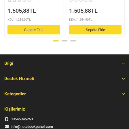
1.505,88TL
1.505,88TL
KDV: 1.254,90TL
KDV: 1.254,90TL
Sepete Ekle
Sepete Ekle
Bilgi
Destek Hizmeti
Kategoriler
Kişilerimiz
905453452631
info@notebookpanel.com