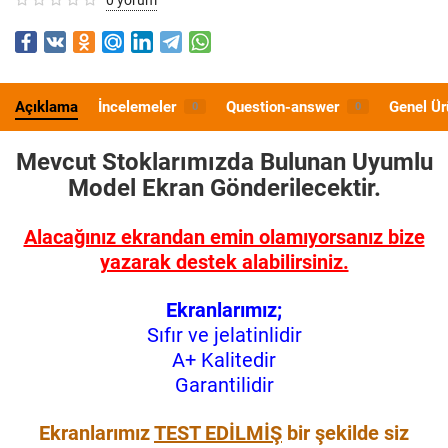
Açıklama
İncelemeler
Question-answer
Genel Ür
0
0
Mevcut Stoklarımızda Bulunan Uyumlu
Model
Ekran Gönderilecektir.
Alacağınız ekrandan emin olamıyorsanız bize
yazarak destek alabilirsiniz.
Ekranlarımız;
Sıfır ve jelatinlidir
A+ Kalitedir
Garantilidir
Ekranlarımız
TEST EDİLMİŞ
bir şekilde siz