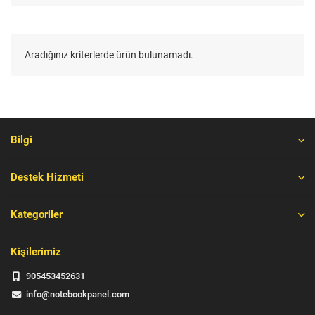
Aradığınız kriterlerde ürün bulunamadı.
Bilgi
Destek Hizmeti
Kategoriler
Kişilerimiz
905453452631
info@notebookpanel.com