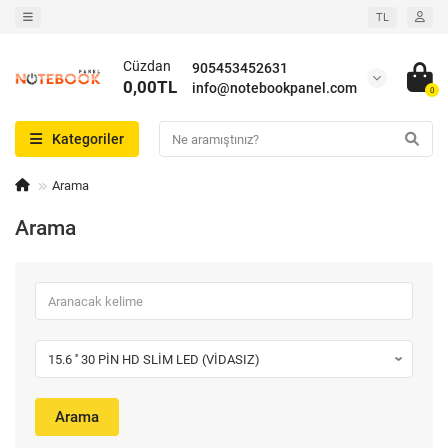
TL
Cüzdan
905453452631
0,00TL
info@notebookpanel.com
0
Kategoriler
Arama
Arama
Arama