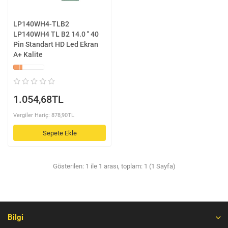
LP140WH4-TLB2
LP140WH4 TL B2 14.0 '' 40
Pin Standart HD Led Ekran
A+ Kalite
1.054,68TL
Vergiler Hariç: 878,90TL
Sepete Ekle
Gösterilen: 1 ile 1 arası, toplam: 1 (1 Sayfa)
Bilgi