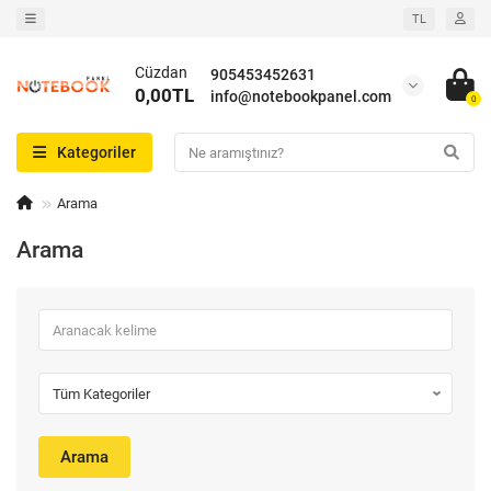
TL
Cüzdan
905453452631
0,00TL
info@notebookpanel.com
0
Kategoriler
Arama
Arama
Arama