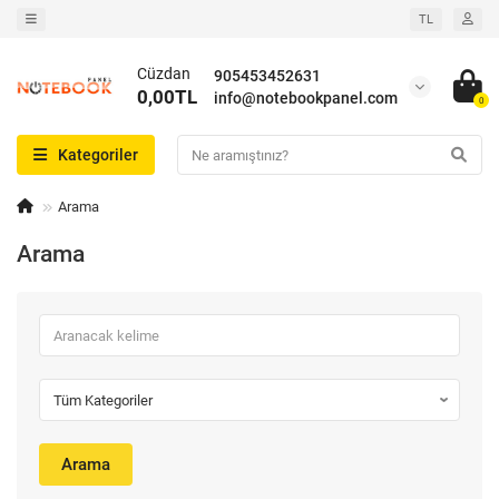
TL
Cüzdan
905453452631
0,00TL
info@notebookpanel.com
0
Kategoriler
Arama
Arama
Arama