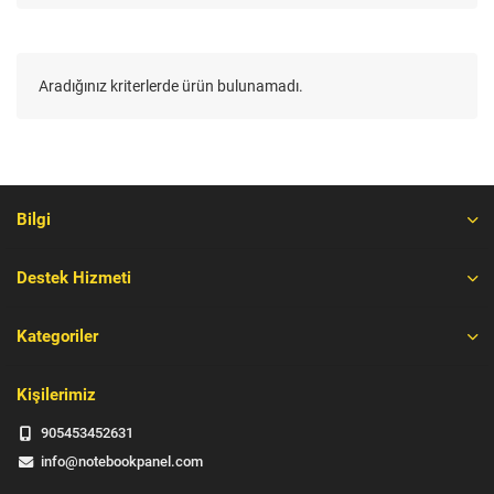
Aradığınız kriterlerde ürün bulunamadı.
Bilgi
Destek Hizmeti
Kategoriler
Kişilerimiz
905453452631
info@notebookpanel.com