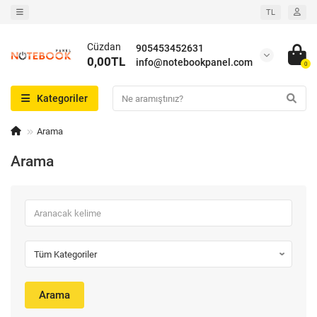
TL
Cüzdan
905453452631
0,00TL
info@notebookpanel.com
0
Kategoriler
Arama
Arama
Arama