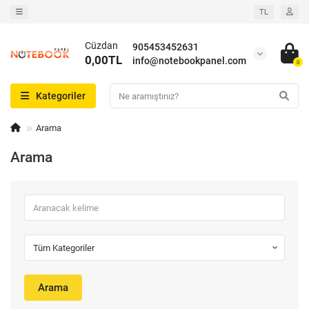
TL
Cüzdan
905453452631
0,00TL
info@notebookpanel.com
0
Kategoriler
Arama
Arama
Arama