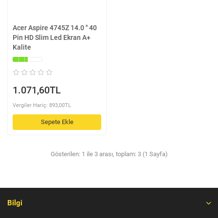
Acer Aspire 4745Z 14.0 '' 40
Pin HD Slim Led Ekran A+
Kalite
1.071,60TL
Vergiler Hariç: 893,00TL
Sepete Ekle
Gösterilen: 1 ile 3 arası, toplam: 3 (1 Sayfa)
Bilgi