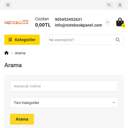
TL
Cüzdan
905453452631
0,00TL
info@notebookpanel.com
0
Kategoriler
Arama
Arama
Arama