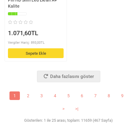
Pin HD Slim Led Ekran A+
Kalite
1.071,60TL
Vergiler Hariç: 893,00TL
Sepete Ekle
Daha fazlasını göster
1
2
3
4
5
6
7
8
9
>
>|
Gösterilen: 1 ile 25 arası, toplam: 11659 (467 Sayfa)