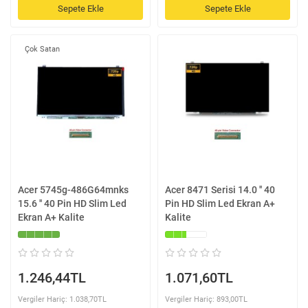
Sepete Ekle
Sepete Ekle
Çok Satan
Acer 5745g-486G64mnks
Acer 8471 Serisi 14.0 '' 40
15.6 '' 40 Pin HD Slim Led
Pin HD Slim Led Ekran A+
Ekran A+ Kalite
Kalite
1.246,44TL
1.071,60TL
Vergiler Hariç: 1.038,70TL
Vergiler Hariç: 893,00TL