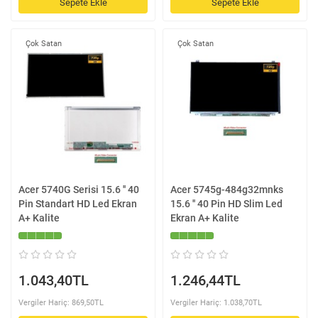
Sepete Ekle
Sepete Ekle
Çok Satan
Çok Satan
Acer 5740G Serisi 15.6 '' 40
Acer 5745g-484g32mnks
Pin Standart HD Led Ekran
15.6 '' 40 Pin HD Slim Led
A+ Kalite
Ekran A+ Kalite
1.043,40TL
1.246,44TL
Vergiler Hariç: 869,50TL
Vergiler Hariç: 1.038,70TL