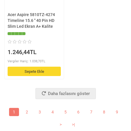
Acer Aspire 5810TZ-4274
Timeline 15.6 '' 40 Pin HD
Slim Led Ekran A+ Kalite
1.246,44TL
Vergiler Hariç: 1.038,70TL
Sepete Ekle
Daha fazlasını göster
1
2
3
4
5
6
7
8
9
>
>|