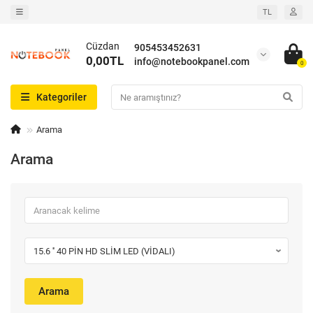
TL
Cüzdan
905453452631
0,00TL
info@notebookpanel.com
0
Kategoriler
Arama
Arama
Arama