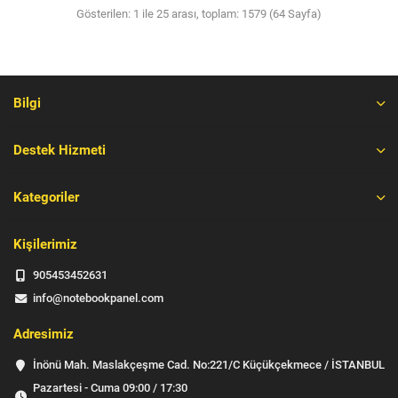
Gösterilen: 1 ile 25 arası, toplam: 1579 (64 Sayfa)
Bilgi
Destek Hizmeti
Kategoriler
Kişilerimiz
905453452631
info@notebookpanel.com
Adresimiz
İnönü Mah. Maslakçeşme Cad. No:221/C Küçükçekmece / İSTANBUL
Pazartesi - Cuma 09:00 / 17:30