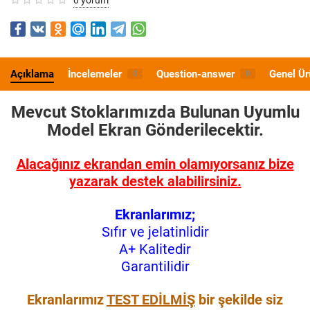
Açıklama
İncelemeler
Question-answer
Genel Ür
0
0
Mevcut Stoklarımızda Bulunan Uyumlu
Model
Ekran Gönderilecektir.
Alacağınız ekrandan emin olamıyorsanız bize
yazarak destek alabilirsiniz.
Ekranlarımız;
Sıfır ve jelatinlidir
A+ Kalitedir
Garantilidir
Ekranlarımız
TEST EDİLMİŞ
bir şekilde siz