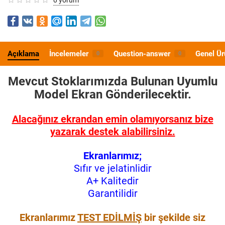
Açıklama
İncelemeler
Question-answer
Genel Ür
0
0
Mevcut Stoklarımızda Bulunan Uyumlu
Model
Ekran Gönderilecektir.
Alacağınız ekrandan emin olamıyorsanız bize
yazarak destek alabilirsiniz.
Ekranlarımız;
Sıfır ve jelatinlidir
A+ Kalitedir
Garantilidir
Ekranlarımız
TEST EDİLMİŞ
bir şekilde siz