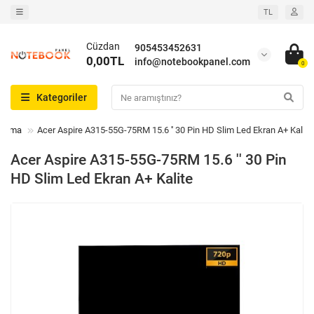
TL
Cüzdan
905453452631
0,00TL
info@notebookpanel.com
0
Kategoriler
Arama
Acer Aspire A315-55G-75RM 15.6 '' 30 Pin HD Slim Led Ekran A+ Kalite
Acer Aspire A315-55G-75RM 15.6 '' 30 Pin
HD Slim Led Ekran A+ Kalite