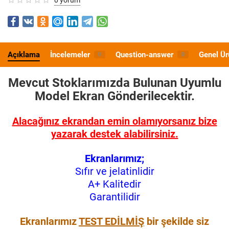
Açıklama
İncelemeler
Question-answer
Genel Ür
0
0
Mevcut Stoklarımızda Bulunan Uyumlu
Model
Ekran Gönderilecektir.
Alacağınız ekrandan emin olamıyorsanız bize
yazarak destek alabilirsiniz.
Ekranlarımız;
Sıfır ve jelatinlidir
A+ Kalitedir
Garantilidir
Ekranlarımız
TEST EDİLMİŞ
bir şekilde siz