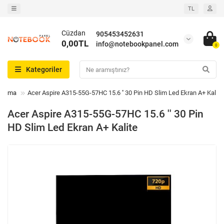
TL
Cüzdan
905453452631
0,00TL
info@notebookpanel.com
0
Kategoriler
Arama
Acer Aspire A315-55G-57HC 15.6 '' 30 Pin HD Slim Led Ekran A+ Kalite
Acer Aspire A315-55G-57HC 15.6 '' 30 Pin
HD Slim Led Ekran A+ Kalite