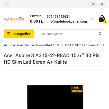
TL
Cüzdan
905453452631
0,00TL
info@notebookpanel.com
0
Kategoriler
Arama
Acer Aspire 3 A315-42-R8AD 15.6 '' 30 Pin HD Slim Led Ekran A+ Kalite
Acer Aspire 3 A315-42-R8AD 15.6 '' 30 Pin
HD Slim Led Ekran A+ Kalite