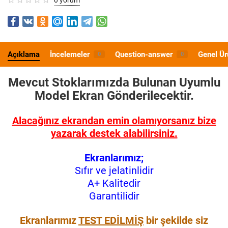
Açıklama
İncelemeler
Question-answer
Genel Ür
0
0
Mevcut Stoklarımızda Bulunan Uyumlu
Model
Ekran Gönderilecektir.
Alacağınız ekrandan emin olamıyorsanız bize
yazarak destek alabilirsiniz.
Ekranlarımız;
Sıfır ve jelatinlidir
A+ Kalitedir
Garantilidir
Ekranlarımız
TEST EDİLMİŞ
bir şekilde siz