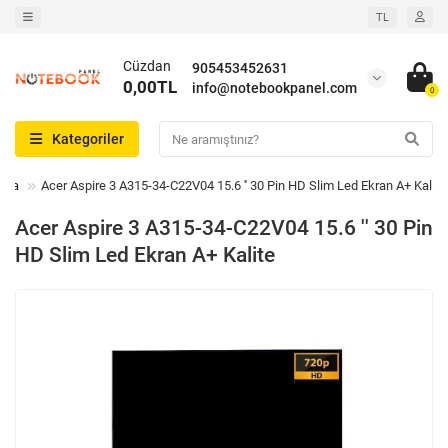
TL
Cüzdan
905453452631
0,00TL
info@notebookpanel.com
0
Kategoriler
ama
Acer Aspire 3 A315-34-C22V04 15.6 '' 30 Pin HD Slim Led Ekran A+ Kalite
Acer Aspire 3 A315-34-C22V04 15.6 '' 30 Pin
HD Slim Led Ekran A+ Kalite