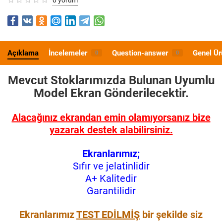
Açıklama
İncelemeler
Question-answer
Genel Ür
0
0
Mevcut Stoklarımızda Bulunan Uyumlu
Model
Ekran Gönderilecektir.
Alacağınız ekrandan emin olamıyorsanız bize
yazarak destek alabilirsiniz.
Ekranlarımız;
Sıfır ve jelatinlidir
A+ Kalitedir
Garantilidir
Ekranlarımız
TEST EDİLMİŞ
bir şekilde siz