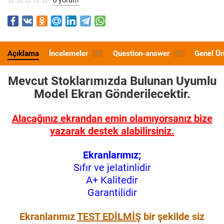
Açıklama
İncelemeler
Question-answer
Genel Ür
0
0
Mevcut Stoklarımızda Bulunan Uyumlu
Model
Ekran Gönderilecektir.
Alacağınız ekrandan emin olamıyorsanız bize
yazarak destek alabilirsiniz.
Ekranlarımız;
Sıfır ve jelatinlidir
A+ Kalitedir
Garantilidir
Ekranlarımız
TEST EDİLMİŞ
bir şekilde siz