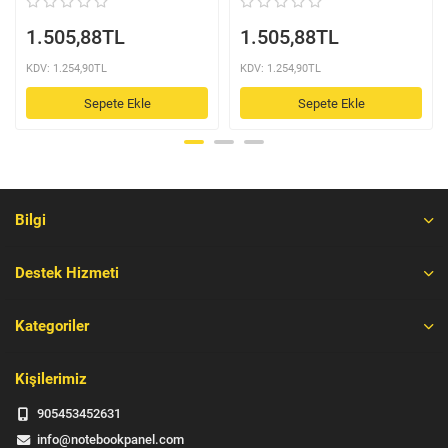
1.505,88TL
1.505,88TL
KDV: 1.254,90TL
KDV: 1.254,90TL
Sepete Ekle
Sepete Ekle
Bilgi
Destek Hizmeti
Kategoriler
Kişilerimiz
905453452631
info@notebookpanel.com