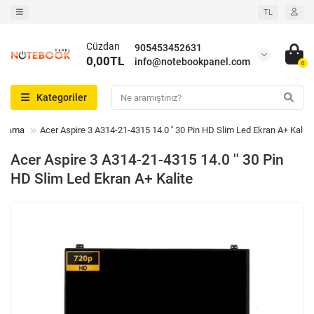
TL
Cüzdan
905453452631
0,00TL
info@notebookpanel.com
0
Kategoriler
Arama
Acer Aspire 3 A314-21-4315 14.0 '' 30 Pin HD Slim Led Ekran A+ Kalite
Acer Aspire 3 A314-21-4315 14.0 '' 30 Pin
HD Slim Led Ekran A+ Kalite