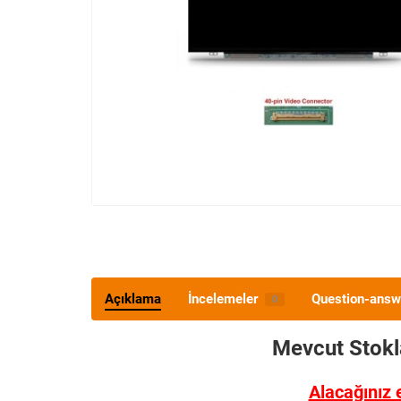
Açıklama
İncelemeler
Question-answ
0
Mevcut Stok
Alacağınız 