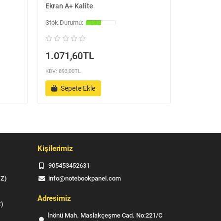
Ekran A+ Kalite
Led Ekran 
1.071,60TL
1.071,
KDV: 893,00TL
KDV: 893,00
Sepete Ekle
Sepet
Kişilerimiz
905453452631
IZ)
info@notebookpanel.com
Adresimiz
Z)
İnönü Mah. Maslakçeşme Cad. No:221/C