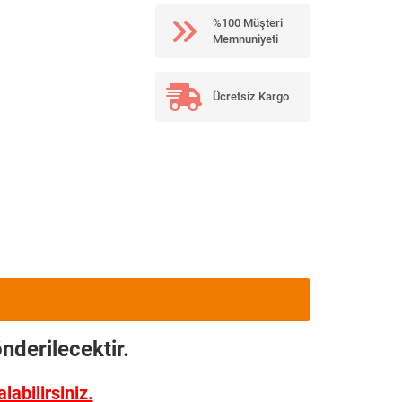
%100 Müşteri
Memnuniyeti
Ücretsiz Kargo
nderilecektir.
abilirsiniz.