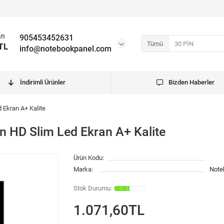
an
905453452631
Tümü
TL
info@notebookpanel.com
İndirimli Ürünler
Bizden Haberler
d Ekran A+ Kalite
in HD Slim Led Ekran A+ Kalite
Ürün Kodu:
Marka:
Note
1.071,60TL