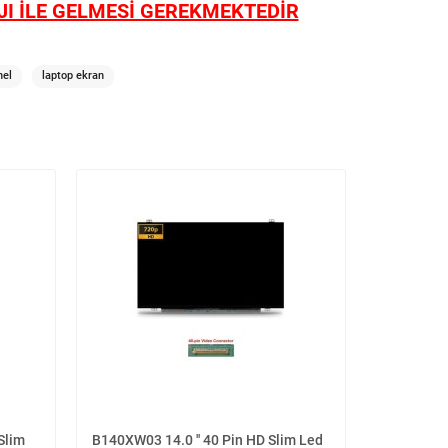
I İLE GELMESİ GEREKMEKTEDİR
nel
laptop ekran
Slim
B140XW03 14.0 '' 40 Pin HD Slim Led
B140XW03 V