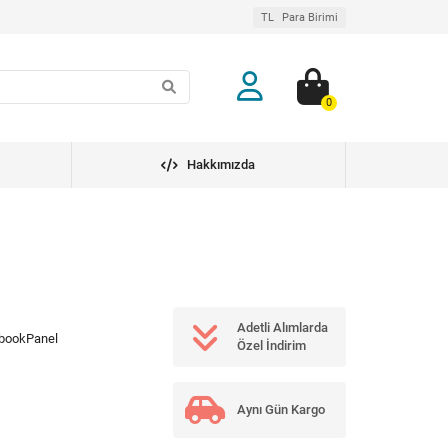
TL
Para Birimi
0
Hakkımızda
Adetli Alımlarda
bookPanel
Özel İndirim
Aynı Gün Kargo