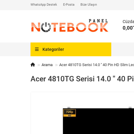
WhatsApp Destek
E-Posta
Bize Ulaşın
Cüzd
0,00
Kategoriler
Arama
Acer 4810TG Serisi 14.0 '' 40 Pin HD Slim Le
Acer 4810TG Serisi 14.0 '' 40 P