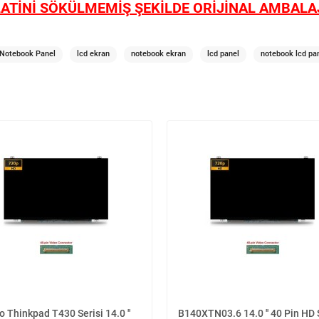
ATİNİ SÖKÜLMEMİŞ ŞEKİLDE ORİJİNAL AMBALAJ
Notebook Panel
lcd ekran
notebook ekran
lcd panel
notebook lcd pa
 Thinkpad T430 Serisi 14.0 ''
B140XTN03.6 14.0 '' 40 Pin HD 