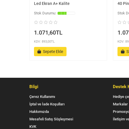
Led Ekran A+ Kalite
40 Pin
1.071,60TL
1.07
KDV: 893,00TL
KDV: 89
Sepete Ekle
S
Bilgi
Destek 
Çerez Kullanımı
Hediye çe
İptal ve İade Koşulları
Markalar
Hakkımızda
Promosyo
Mesafeli Satış Söşleşmesi
İletişim ve
KVK