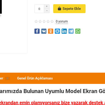
Sepete Ekle
0 yorum
er
Genel Ürün Açıklaması
0
larımızda Bulunan Uyumlu Model
Ekran Gö
ekrandan emin olamıyorsanız bize yazarak destek al