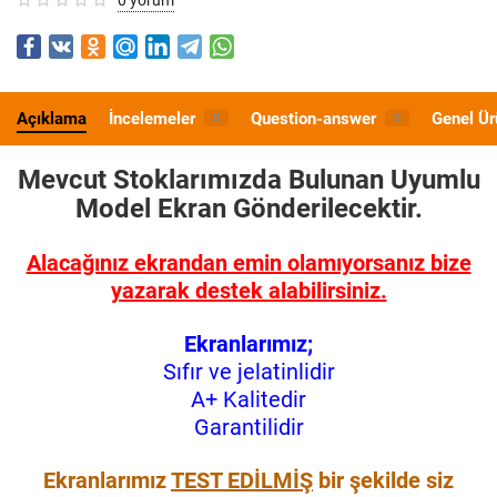
Açıklama
İncelemeler
Question-answer
Genel Ür
0
0
Mevcut Stoklarımızda Bulunan Uyumlu
Model
Ekran Gönderilecektir.
Alacağınız ekrandan emin olamıyorsanız bize
yazarak destek alabilirsiniz.
Ekranlarımız;
Sıfır ve jelatinlidir
A+ Kalitedir
Garantilidir
Ekranlarımız
TEST EDİLMİŞ
bir şekilde siz