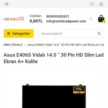
TL
Cüzdan
905453452631
0,00TL
info@notebookpanel.com
0
Kategoriler
D 315MM (VİDALI)
Asus E406S Vidalı 14.0 '' 30 Pin HD Slim Led Ekran A+ Kalit
Asus E406S Vidalı 14.0 '' 30 Pin HD Slim Led
Ekran A+ Kalite