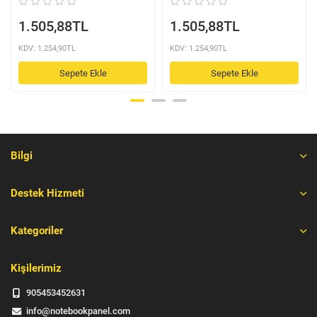
1.505,88TL
1.505,88TL
KDV: 1.254,90TL
KDV: 1.254,90TL
Sepete Ekle
Sepete Ekle
Bilgi
Destek Hizmeti
Kategoriler
Kişilerimiz
905453452631
info@notebookpanel.com